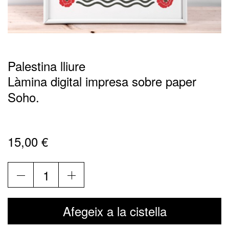
Palestina lliure
Làmina digital impresa sobre paper
Soho.
15,00
€
quantitat
de
Palestina
lliure
Afegeix a la cistella